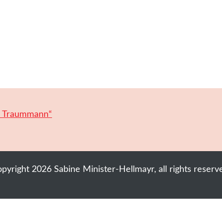
n Traummann“
opyright
2026
Sabine Minister-Hellmayr
, all rights reserv