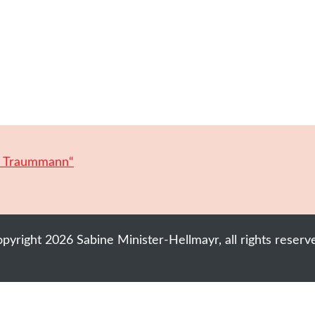
n Traummann“
opyright
2026
Sabine Minister-Hellmayr
, all rights reserv