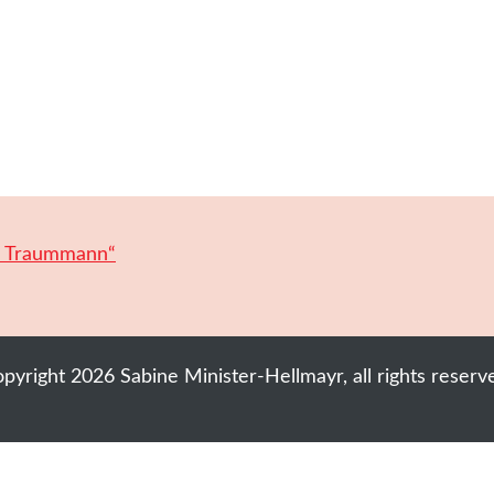
n Traummann“
opyright
2026
Sabine Minister-Hellmayr
, all rights reserv