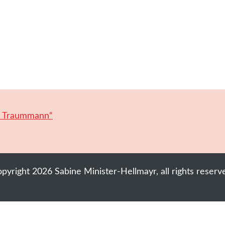
n Traummann“
opyright
2026
Sabine Minister-Hellmayr
, all rights reserv